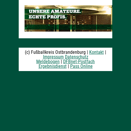
(c) Fußballkreis Ostbrandenburg |
Kontakt
|
Impressum
Datenschutz
Meldebogen
|
DFBnet-Postfach
Ergebnisdienst
|
Pass Online