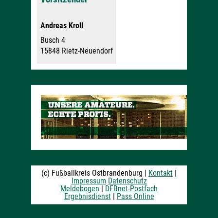
Andreas Kroll
Busch 4
15848 Rietz-Neuendorf
(c) Fußballkreis Ostbrandenburg |
Kontakt
|
Impressum
Datenschutz
Meldebogen
|
DFBnet-Postfach
Ergebnisdienst
|
Pass Online